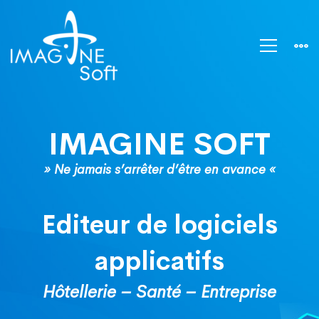
Logiciel
de
gestion
IMAGINE SOFT
hôtellerie,
» Ne jamais s’arrêter d’être en avance «
d’hôpitaux
Editeur de logiciels
et
applicatifs
Hôtellerie – Santé – Entreprise
d’entreprises